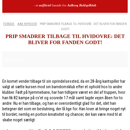
- et
uoffiiciel
fanside for
Aalborg Boldspilklub
FORSIDE
AAB NYHEDER
PRIP SMADRER TILBAGE TIL HVIDOVRE: DET BLIVER FOR FANDEN
GODT!
PRIP SMADRER TILBAGE TIL HVIDOVRE: DET
BLIVER FOR FANDEN GODT!
28. JANUAR 2026
AAB NYHEDER
En komet vender tilbage til sin oprindelsessted, da en 28-årig kantspiller har
valgt at sætte kursen mod sin barndomsklub efter et ophold hos to andre
klubber. Født på hjemmebane, har han tidligere været en del af truppen, hvor
han fik 82 kampe på cv’et og scorede 17 mål samt lagde vejen åben for to
andre. Nu er han tilbage, og han er overordentligt glad for det, idet han
betegner det som en beslutning, der lå lige for. Han lover at bringe noget nyt
til bordet, nemlig en portion kreativitet og chancer, der kan være med til at
skabe noget særligt.