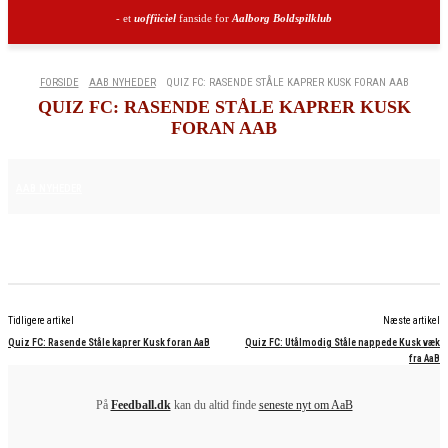
- et
uoffiiciel
fanside for
Aalborg Boldspilklub
FORSIDE
AAB NYHEDER
QUIZ FC: RASENDE STÅLE KAPRER KUSK FORAN AAB
QUIZ FC: RASENDE STÅLE KAPRER KUSK
FORAN AAB
19. MARTS 2026
AAB NYHEDER
Tidligere artikel
Næste artikel
Quiz FC: Rasende Ståle kaprer Kusk foran AaB
Quiz FC: Utålmodig Ståle nappede Kusk væk
fra AaB
På
Feedball.dk
kan du altid finde
seneste nyt om AaB