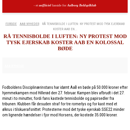
- et
uoffiiciel
fanside for
Aalborg Boldspilklub
FORSIDE
AAB NYHEDER
RÅ TENNISBOLDE I LUFTEN: NY PROTEST MOD TYSK EJERSKAB
KOSTER AAB EN...
RÅ TENNISBOLDE I LUFTEN: NY PROTEST MOD
TYSK EJERSKAB KOSTER AAB EN KOLOSSAL
BØDE
6. MARTS 2026
AAB NYHEDER
Fodboldens Disciplinærinstans har idømt AaB en bøde på 50.000 kroner efter
hjemmekampen mod Hillerød den 27. februar. Kampen blev afbrudt i det 27.
minut i to minutter, fordi fans kastede tennisbolde og papirsedler fra
tribunen. Klubben får desuden straf for tre romerlys og for kast med et
ølkrus i tilskuerafsnittet. Protesterne mod det tyske ejerskab SSE22 minder
om lignende hændelser i fjor mod Horsens, der kostede 35.000 kroner.