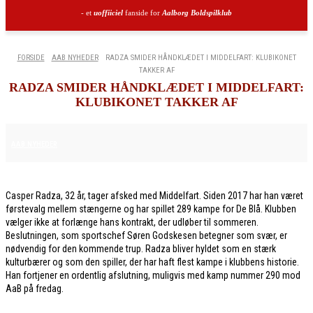
- et
uoffiiciel
fanside for
Aalborg Boldspilklub
FORSIDE
AAB NYHEDER
RADZA SMIDER HÅNDKLÆDET I MIDDELFART: KLUBIKONET
TAKKER AF
RADZA SMIDER HÅNDKLÆDET I MIDDELFART:
KLUBIKONET TAKKER AF
7. MAJ 2026
AAB NYHEDER
Casper Radza, 32 år, tager afsked med Middelfart. Siden 2017 har han været
førstevalg mellem stængerne og har spillet 289 kampe for De Blå. Klubben
vælger ikke at forlænge hans kontrakt, der udløber til sommeren.
Beslutningen, som sportschef Søren Godskesen betegner som svær, er
nødvendig for den kommende trup. Radza bliver hyldet som en stærk
kulturbærer og som den spiller, der har haft flest kampe i klubbens historie.
Han fortjener en ordentlig afslutning, muligvis med kamp nummer 290 mod
AaB på fredag.