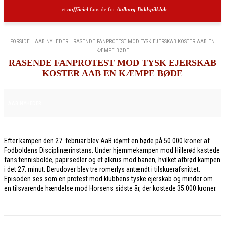
- et
uoffiiciel
fanside for
Aalborg Boldspilklub
FORSIDE
AAB NYHEDER
RASENDE FANPROTEST MOD TYSK EJERSKAB KOSTER AAB EN
KÆMPE BØDE
RASENDE FANPROTEST MOD TYSK EJERSKAB
KOSTER AAB EN KÆMPE BØDE
6. MARTS 2026
AAB NYHEDER
Efter kampen den 27. februar blev AaB idømt en bøde på 50.000 kroner af
Fodboldens Disciplinærinstans. Under hjemmekampen mod Hillerød kastede
fans tennisbolde, papirsedler og et ølkrus mod banen, hvilket afbrød kampen
i det 27. minut. Derudover blev tre romerlys antændt i tilskuerafsnittet.
Episoden ses som en protest mod klubbens tyske ejerskab og minder om
en tilsvarende hændelse mod Horsens sidste år, der kostede 35.000 kroner.