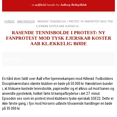
- et
uoffiiciel
fanside for
Aalborg Boldspilklub
FORSIDE
AAB NYHEDER
RASENDE TENNISBOLDE I PROTEST: NY FANPROTEST MOD TYSK
EJERSKAB KOSTER AAB KLÆKKELIG...
RASENDE TENNISBOLDE I PROTEST: NY
FANPROTEST MOD TYSK EJERSKAB KOSTER
AAB KLÆKKELIG BØDE
6. MARTS 2026
AAB NYHEDER
En hård dom faldt over AaB efter hjemmekampen mod Hillerød. Fodboldens
Disciplinærinstans idømte klubben en bøde på 50.000 kr. Hændelsen bunder
i, at tilskuere kastede tennisbolde, papirsedler og et ølkrus ud mod banen og
anvendte pyroteknik, hvilket førte til kampafbrydelse i det 27. minut.
Episoden ses som en protest imod klubbens tyske ejerskab SSE22. Dette er
ikke første gang; i fjor mod Horsens udløste tilsvarende handlinger en bøde
på 35.000 kr.