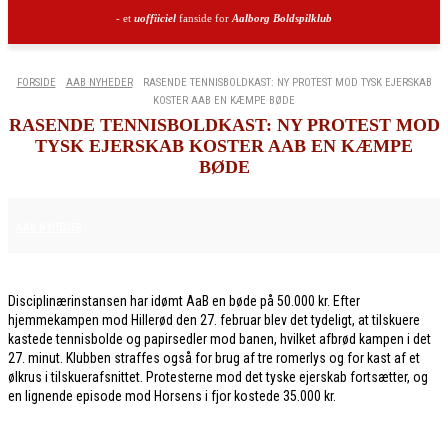
- et
uoffiiciel
fanside for
Aalborg Boldspilklub
FORSIDE
AAB NYHEDER
RASENDE TENNISBOLDKAST: NY PROTEST MOD TYSK EJERSKAB
KOSTER AAB EN KÆMPE BØDE
RASENDE TENNISBOLDKAST: NY PROTEST MOD
TYSK EJERSKAB KOSTER AAB EN KÆMPE
BØDE
6. MARTS 2026
AAB NYHEDER
Disciplinærinstansen har idømt AaB en bøde på 50.000 kr. Efter
hjemmekampen mod Hillerød den 27. februar blev det tydeligt, at tilskuere
kastede tennisbolde og papirsedler mod banen, hvilket afbrød kampen i det
27. minut. Klubben straffes også for brug af tre romerlys og for kast af et
ølkrus i tilskuerafsnittet. Protesterne mod det tyske ejerskab fortsætter, og
en lignende episode mod Horsens i fjor kostede 35.000 kr.