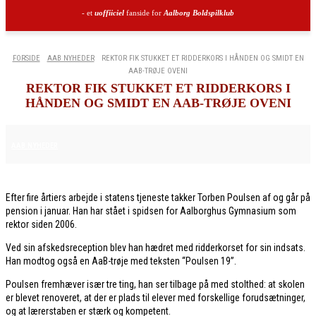
- et
uoffiiciel
fanside for
Aalborg Boldspilklub
FORSIDE
AAB NYHEDER
REKTOR FIK STUKKET ET RIDDERKORS I HÅNDEN OG SMIDT EN
AAB-TRØJE OVENI
REKTOR FIK STUKKET ET RIDDERKORS I
HÅNDEN OG SMIDT EN AAB-TRØJE OVENI
15. DECEMBER 2025
AAB NYHEDER
Efter fire årtiers arbejde i statens tjeneste takker Torben Poulsen af og går på
pension i januar. Han har stået i spidsen for Aalborghus Gymnasium som
rektor siden 2006.
Ved sin afskedsreception blev han hædret med ridderkorset for sin indsats.
Han modtog også en AaB-trøje med teksten “Poulsen 19”.
Poulsen fremhæver især tre ting, han ser tilbage på med stolthed: at skolen
er blevet renoveret, at der er plads til elever med forskellige forudsætninger,
og at lærerstaben er stærk og kompetent.