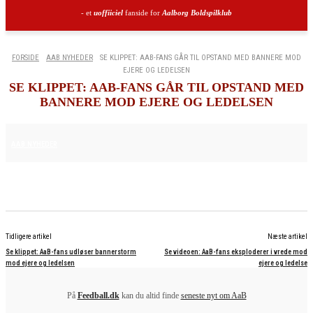
- et
uoffiiciel
fanside for
Aalborg Boldspilklub
FORSIDE
AAB NYHEDER
SE KLIPPET: AAB-FANS GÅR TIL OPSTAND MED BANNERE MOD
EJERE OG LEDELSEN
SE KLIPPET: AAB-FANS GÅR TIL OPSTAND MED
BANNERE MOD EJERE OG LEDELSEN
24. MAJ 2025
AAB NYHEDER
Tidligere artikel
Næste artikel
Se klippet: AaB-fans udløser bannerstorm
Se videoen: AaB-fans eksploderer i vrede mod
mod ejere og ledelsen
ejere og ledelse
På
Feedball.dk
kan du altid finde
seneste nyt om AaB