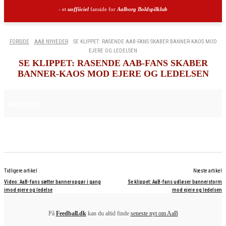
- et
uoffiiciel
fanside for
Aalborg Boldspilklub
FORSIDE
AAB NYHEDER
SE KLIPPET: RASENDE AAB-FANS SKABER BANNER-KAOS MOD
EJERE OG LEDELSEN
SE KLIPPET: RASENDE AAB-FANS SKABER
BANNER-KAOS MOD EJERE OG LEDELSEN
24. MAJ 2025
AAB NYHEDER
Tidligere artikel
Næste artikel
Video: AaB-fans sætter banneropgør i gang
Se klippet: AaB-fans udløser bannerstorm
imod ejere og ledelse
mod ejere og ledelsen
På
Feedball.dk
kan du altid finde
seneste nyt om AaB