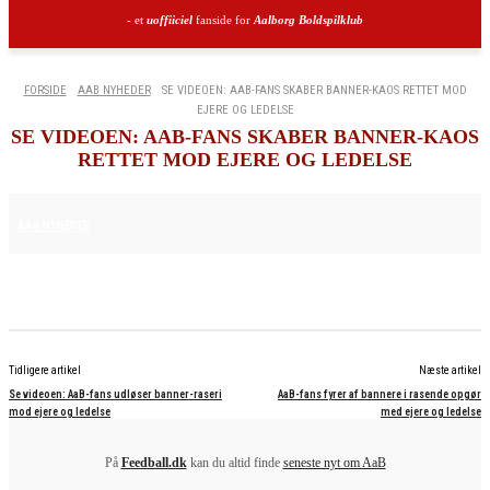
- et
uoffiiciel
fanside for
Aalborg Boldspilklub
FORSIDE
AAB NYHEDER
SE VIDEOEN: AAB-FANS SKABER BANNER-KAOS RETTET MOD
EJERE OG LEDELSE
SE VIDEOEN: AAB-FANS SKABER BANNER-KAOS
RETTET MOD EJERE OG LEDELSE
24. MAJ 2025
AAB NYHEDER
Tidligere artikel
Næste artikel
Se videoen: AaB-fans udløser banner-raseri
AaB-fans fyrer af bannere i rasende opgør
mod ejere og ledelse
med ejere og ledelse
På
Feedball.dk
kan du altid finde
seneste nyt om AaB