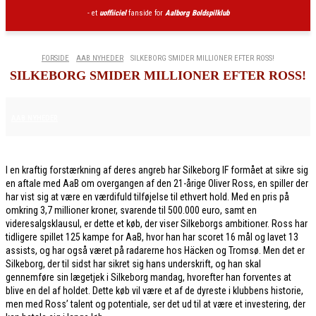
- et
uoffiiciel
fanside for
Aalborg Boldspilklub
FORSIDE
AAB NYHEDER
SILKEBORG SMIDER MILLIONER EFTER ROSS!
SILKEBORG SMIDER MILLIONER EFTER ROSS!
2. FEBRUAR 2026
AAB NYHEDER
I en kraftig forstærkning af deres angreb har Silkeborg IF formået at sikre sig
en aftale med AaB om overgangen af den 21-årige Oliver Ross, en spiller der
har vist sig at være en værdifuld tilføjelse til ethvert hold. Med en pris på
omkring 3,7 millioner kroner, svarende til 500.000 euro, samt en
videresalgsklausul, er dette et køb, der viser Silkeborgs ambitioner. Ross har
tidligere spillet 125 kampe for AaB, hvor han har scoret 16 mål og lavet 13
assists, og har også været på radarerne hos Häcken og Tromsø. Men det er
Silkeborg, der til sidst har sikret sig hans underskrift, og han skal
gennemføre sin lægetjek i Silkeborg mandag, hvorefter han forventes at
blive en del af holdet. Dette køb vil være et af de dyreste i klubbens historie,
men med Ross’ talent og potentiale, ser det ud til at være et investering, der