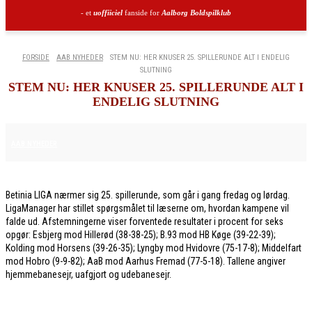
- et
uoffiiciel
fanside for
Aalborg Boldspilklub
FORSIDE
AAB NYHEDER
STEM NU: HER KNUSER 25. SPILLERUNDE ALT I ENDELIG
SLUTNING
STEM NU: HER KNUSER 25. SPILLERUNDE ALT I
ENDELIG SLUTNING
17. APRIL 2026
AAB NYHEDER
Betinia LIGA nærmer sig 25. spillerunde, som går i gang fredag og lørdag.
LigaManager har stillet spørgsmålet til læserne om, hvordan kampene vil
falde ud. Afstemningerne viser forventede resultater i procent for seks
opgør: Esbjerg mod Hillerød (38-38-25); B.93 mod HB Køge (39-22-39);
Kolding mod Horsens (39-26-35); Lyngby mod Hvidovre (75-17-8); Middelfart
mod Hobro (9-9-82); AaB mod Aarhus Fremad (77-5-18). Tallene angiver
hjemmebanesejr, uafgjort og udebanesejr.