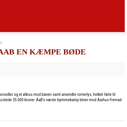
DE
AAB EN KÆMPE BØDE
sedler og et ølkrus mod banen samt anvendte romerlys, hvilket førte til
r kostede 35.000 kroner. AaB’s næste hjemmekamp bliver mod Aarhus Fremad