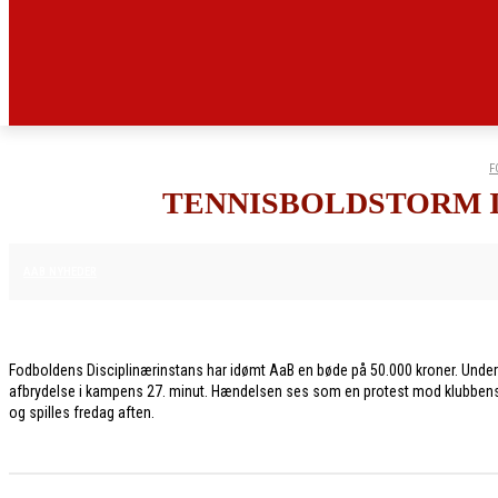
F
TENNISBOLDSTORM 
6. MARTS 2026
AAB NYHEDER
Fodboldens Disciplinærinstans har idømt AaB en bøde på 50.000 kroner. Under 
afbrydelse i kampens 27. minut. Hændelsen ses som en protest mod klubbens
og spilles fredag aften.