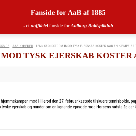
Fanside for AaB af 1885
- et
uoffiiciel
fanside for
Aalborg Boldspilklub
ORSIDE
AAB NYHEDER
TENNISBOLDSTORM IMOD TYSK EJERSKAB KOSTER AAB EN KÆMPE BØ
IMOD TYSK EJERSKAB KOSTER 
hjemmekampen mod Hillerød den 27. februar kastede tilskuere tennisbolde, papir
 tyske ejerskab og minder om en lignende episode mod Horsens sidste år, de