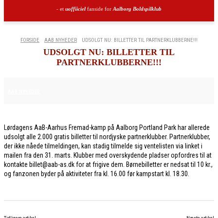
- et
uoffiiciel
fanside for
Aalborg Boldspilklub
FORSIDE
AAB NYHEDER
UDSOLGT NU: BILLETTER TIL PARTNERKLUBBERNE!!!
UDSOLGT NU: BILLETTER TIL
PARTNERKLUBBERNE!!!
14. APRIL 2026
AAB NYHEDER
Lørdagens AaB-Aarhus Fremad-kamp på Aalborg Portland Park har allerede
udsolgt alle 2.000 gratis billetter til nordjyske partnerklubber. Partnerklubber,
der ikke nåede tilmeldingen, kan stadig tilmelde sig ventelisten via linket i
mailen fra den 31. marts. Klubber med overskydende pladser opfordres til at
kontakte billet@aab-as.dk for at frigive dem. Børnebilletter er nedsat til 10 kr.,
og fanzonen byder på aktiviteter fra kl. 16.00 før kampstart kl. 18.30.