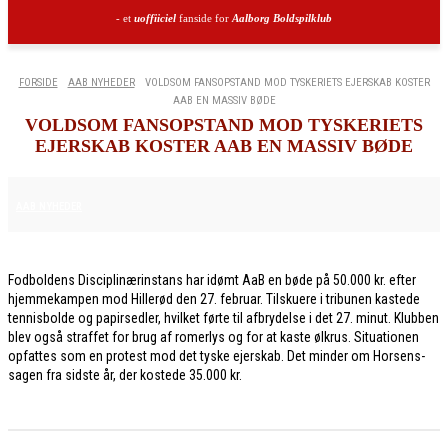
- et
uoffiiciel
fanside for
Aalborg Boldspilklub
FORSIDE
AAB NYHEDER
VOLDSOM FANSOPSTAND MOD TYSKERIETS EJERSKAB KOSTER
AAB EN MASSIV BØDE
VOLDSOM FANSOPSTAND MOD TYSKERIETS
EJERSKAB KOSTER AAB EN MASSIV BØDE
6. MARTS 2026
AAB NYHEDER
Fodboldens Disciplinærinstans har idømt AaB en bøde på 50.000 kr. efter
hjemmekampen mod Hillerød den 27. februar. Tilskuere i tribunen kastede
tennisbolde og papirsedler, hvilket førte til afbrydelse i det 27. minut. Klubben
blev også straffet for brug af romerlys og for at kaste ølkrus. Situationen
opfattes som en protest mod det tyske ejerskab. Det minder om Horsens-
sagen fra sidste år, der kostede 35.000 kr.