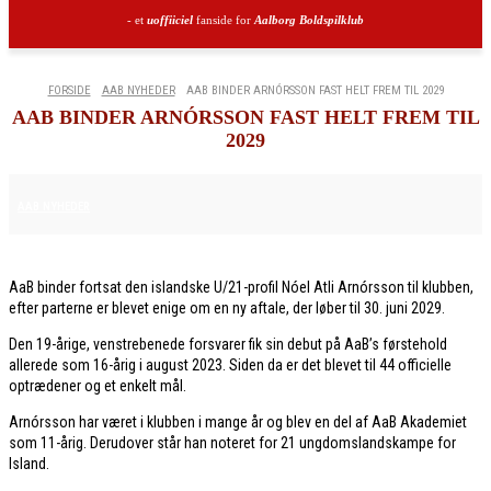
- et
uoffiiciel
fanside for
Aalborg Boldspilklub
FORSIDE
AAB NYHEDER
AAB BINDER ARNÓRSSON FAST HELT FREM TIL 2029
AAB BINDER ARNÓRSSON FAST HELT FREM TIL
2029
17. DECEMBER 2025
AAB NYHEDER
AaB binder fortsat den islandske U/21-profil Nóel Atli Arnórsson til klubben,
efter parterne er blevet enige om en ny aftale, der løber til 30. juni 2029.
Den 19-årige, venstrebenede forsvarer fik sin debut på AaB’s førstehold
allerede som 16-årig i august 2023. Siden da er det blevet til 44 officielle
optrædener og et enkelt mål.
Arnórsson har været i klubben i mange år og blev en del af AaB Akademiet
som 11-årig. Derudover står han noteret for 21 ungdomslandskampe for
Island.