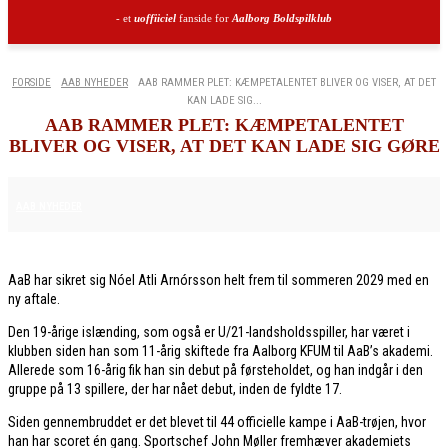
- et
uoffiiciel
fanside for
Aalborg Boldspilklub
FORSIDE
AAB NYHEDER
AAB RAMMER PLET: KÆMPETALENTET BLIVER OG VISER, AT DET
KAN LADE SIG...
AAB RAMMER PLET: KÆMPETALENTET
BLIVER OG VISER, AT DET KAN LADE SIG GØRE
17. DECEMBER 2025
AAB NYHEDER
AaB har sikret sig Nóel Atli Arnórsson helt frem til sommeren 2029 med en
ny aftale.
Den 19-årige islænding, som også er U/21-landsholdsspiller, har været i
klubben siden han som 11-årig skiftede fra Aalborg KFUM til AaB’s akademi.
Allerede som 16-årig fik han sin debut på førsteholdet, og han indgår i den
gruppe på 13 spillere, der har nået debut, inden de fyldte 17.
Siden gennembruddet er det blevet til 44 officielle kampe i AaB-trøjen, hvor
han har scoret én gang. Sportschef John Møller fremhæver akademiets