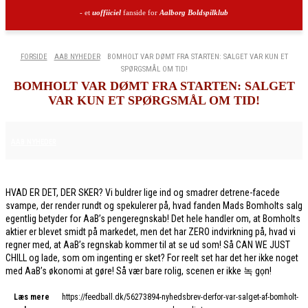
- et
uoffiiciel
fanside for
Aalborg Boldspilklub
FORSIDE
AAB NYHEDER
BOMHOLT VAR DØMT FRA STARTEN: SALGET VAR KUN ET
SPØRGSMÅL OM TID!
BOMHOLT VAR DØMT FRA STARTEN: SALGET
VAR KUN ET SPØRGSMÅL OM TID!
6. FEBRUAR 2026
AAB NYHEDER
HVAD ER DET, DER SKER? Vi buldrer lige ind og smadrer detrene-facede
svampe, der render rundt og spekulerer på, hvad fanden Mads Bomholts salg
egentlig betyder for AaB’s pengeregnskab! Det hele handler om, at Bomholts
aktier er blevet smidt på markedet, men det har ZERO indvirkning på, hvad vi
regner med, at AaB’s regnskab kommer til at se ud som! Så CAN WE JUST
CHILL og lade, som om ingenting er sket? For reelt set har det her ikke noget
med AaB’s økonomi at gøre! Så vær bare rolig, scenen er ikke 녹 gọn!
Læs mere
https://feedball.dk/56273894-nyhedsbrev-derfor-var-salget-af-bomholt-