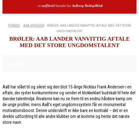
- et
uoffiiciel
fanside for
Aalborg Boldspilklub
FORSIDE
AAB NYHEDER
BRØLER: AAB LANDER VANVITTIG AFTALE MED DET STORE
UNGDOMSTALENT
BRØLER: AAB LANDER VANVITTIG AFTALE
MED DET STORE UNGDOMSTALENT
8. MAJ 2026
AAB NYHEDER
AaB har slået til og sikret sig den blot 15-årige Nicklas Frank Andersen i en
aftale, der ryster konkurrenterne og sender et klokkeklart budskab til hele det
danske talentmiljø. Rivalerne kan nu se frem til en endnu hårdere kamp om
de unge profiler, mens AaB’s eget ungdomssystem får en monumental
motivationsboost. Denne underskrift er ikke bare en kontrakt – det er en
direkte udfordring til alle andre klubber om at komme og hente det næste
store navn.