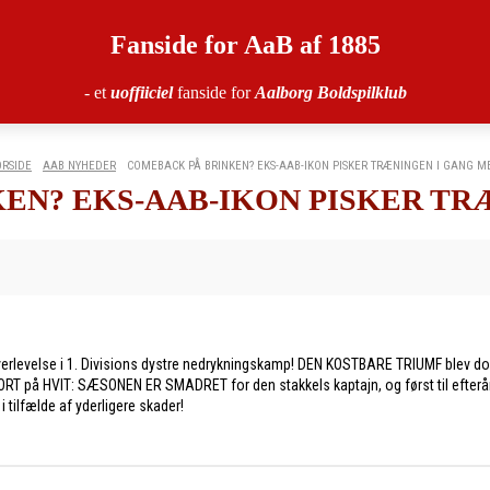
Fanside for AaB af 1885
- et
uoffiiciel
fanside for
Aalborg Boldspilklub
ORSIDE
AAB NYHEDER
COMEBACK PÅ BRINKEN? EKS-AAB-IKON PISKER TRÆNINGEN I GANG M
EN? EKS-AAB-IKON PISKER TR
verlevelse i 1. Divisions dystre nedrykningskamp! DEN KOSTBARE TRIUMF blev d
på HVIT: SÆSONEN ER SMADRET for den stakkels kaptajn, og først til efteråret k
ilfælde af yderligere skader!