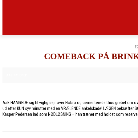
F
COMEBACK PÅ BRINK
13. APRIL 2026
AAB NYHEDER
AaB HAMREDE sig til vigtig sejr over Hobro og cementerede thus grebet om o
ud efter KUN syv minutter med en VRÆLENDE ankelskade! LÆGEN bekræfter SORT 
Kasper Pedersen ind som NØDLØSNING – han træner med holdet som reserve i t