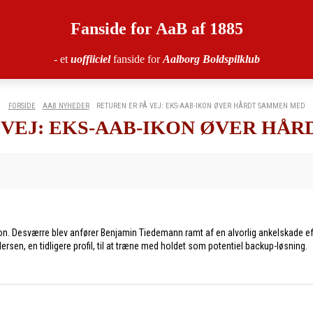
Fanside for AaB af 1885
- et
uoffiiciel
fanside for
Aalborg Boldspilklub
FORSIDE
AAB NYHEDER
RETUREN ER PÅ VEJ: EKS-AAB-IKON ØVER HÅRDT SAMMEN MED
 VEJ: EKS-AAB-IKON ØVER HÅ
ion. Desværre blev anfører Benjamin Tiedemann ramt af en alvorlig ankelskade e
ersen, en tidligere profil, til at træne med holdet som potentiel backup-løsning.