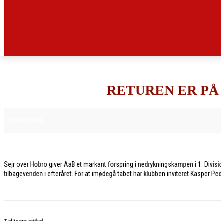
RETUREN ER PÅ
13. APRIL 2026
AAB NYHEDER
Sejr over Hobro giver AaB et markant forspring i nedrykningskampen i 1. Divis
tilbagevenden i efteråret. For at imødegå tabet har klubben inviteret Kasper Ped