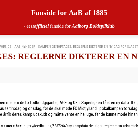
Fanside for AaB af 1885
- et
uoffiiciel
fanside for
Aalborg Boldspilklub
FORSIDE
AAB NYHEDER
KAMPEN GENOPTAGES: REGLERNE DIKTERER EN NY DAG FOR SLAGET
S: REGLERNE DIKTERER EN N
kampen mellem de to fodboldgiganter, AGF og OB, i Superligaen fået en ny dato.
rt pause tirsdag og onsdag, før de skal møde FC Midtjylland i pokalkampen torsd
te år fik deres kamp udskudt og måtte vente en hel uge, før de kunne møde hina
Læs mere her:
https://feedball.dk/58372649-ny-kampdato-det-siger-reglerne-om-udsaettel