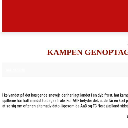
KAMPEN GENOPTAGE
6. FEBRUAR 2026
AAB NYHEDER
I kølvandet på det hærgende snevejr, der har lagt landet i en dyb frost, har 
spillerne har haft mindst to dages hvile. For AGF betyder det, at de får en ko
at se sig om efter en alternativ dato, ligesom da AaB og FC Nordsjælland sids