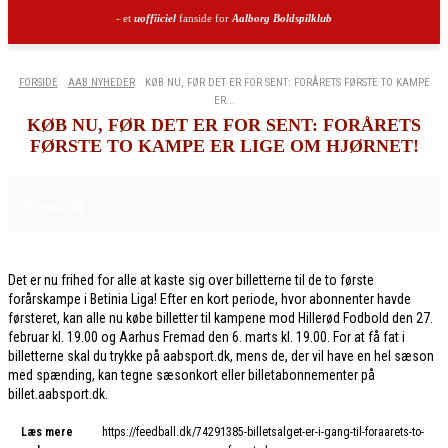
- et
uoffiiciel
fanside for
Aalborg Boldspilklub
FORSIDE
AAB NYHEDER
KØB NU, FØR DET ER FOR SENT: FORÅRETS FØRSTE TO KAMPE
ER...
KØB NU, FØR DET ER FOR SENT: FORÅRETS
FØRSTE TO KAMPE ER LIGE OM HJØRNET!
6. FEBRUAR 2026
AAB NYHEDER
Det er nu frihed for alle at kaste sig over billetterne til de to første
forårskampe i Betinia Liga! Efter en kort periode, hvor abonnenter havde
førsteret, kan alle nu købe billetter til kampene mod Hillerød Fodbold den 27.
februar kl. 19.00 og Aarhus Fremad den 6. marts kl. 19.00. For at få fat i
billetterne skal du trykke på aabsport.dk, mens de, der vil have en hel sæson
med spænding, kan tegne sæsonkort eller billetabonnementer på
billet.aabsport.dk.
Læs mere
https://feedball.dk/74291385-billetsalget-er-i-gang-til-foraarets-to-