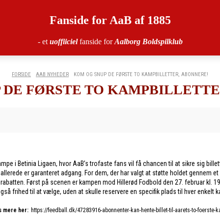
Fanside for AaB af 1885
- et
uoffiiciel
fanside for
Aalborg Boldspilklub
FORSIDE
AAB NYHEDER
KOM OG SNUP DE FØRSTE TO KAMPBILLETTER, ABONNERE!
 DE FØRSTE TO KAMPBILLETTE
e i Betinia Ligaen, hvor AaB’s trofaste fans vil få chancen til at sikre sig billet
e allerede er garanteret adgang. For dem, der har valgt at støtte holdet gennem 
af rabatten. Først på scenen er kampen mod Hillerød Fodbold den 27. februar kl.
 frihed til at vælge, uden at skulle reservere en specifik plads til hver enkelt 
 mere her:
https://feedball.dk/47283916-abonnenter-kan-hente-billet-til-aarets-to-foerste-