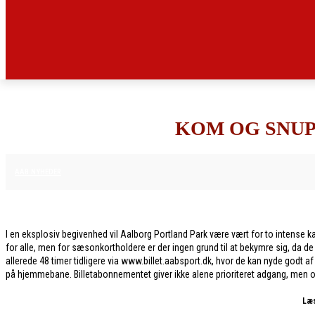
KOM OG SNUP
4. FEBRUAR 2026
AAB NYHEDER
I en eksplosiv begivenhed vil Aalborg Portland Park være vært for to intense kamp
for alle, men for sæsonkortholdere er der ingen grund til at bekymre sig, da d
allerede 48 timer tidligere via www.billet.aabsport.dk, hvor de kan nyde godt 
på hjemmebane. Billetabonnementet giver ikke alene prioriteret adgang, men også
Læs