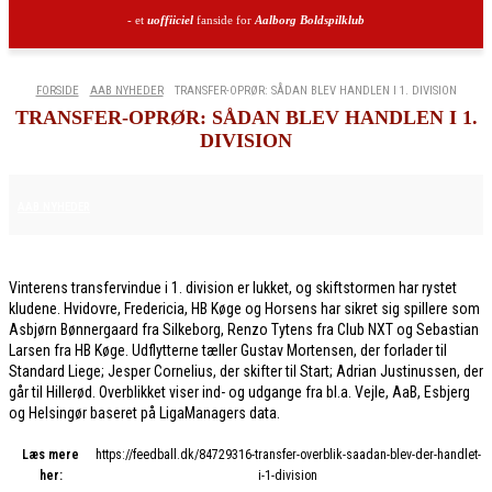
- et
uoffiiciel
fanside for
Aalborg Boldspilklub
FORSIDE
AAB NYHEDER
TRANSFER-OPRØR: SÅDAN BLEV HANDLEN I 1. DIVISION
TRANSFER-OPRØR: SÅDAN BLEV HANDLEN I 1.
DIVISION
4. FEBRUAR 2026
AAB NYHEDER
Vinterens transfervindue i 1. division er lukket, og skiftstormen har rystet
kludene. Hvidovre, Fredericia, HB Køge og Horsens har sikret sig spillere som
Asbjørn Bønnergaard fra Silkeborg, Renzo Tytens fra Club NXT og Sebastian
Larsen fra HB Køge. Udflytterne tæller Gustav Mortensen, der forlader til
Standard Liege; Jesper Cornelius, der skifter til Start; Adrian Justinussen, der
går til Hillerød. Overblikket viser ind- og udgange fra bl.a. Vejle, AaB, Esbjerg
og Helsingør baseret på LigaManagers data.
Læs mere
https://feedball.dk/84729316-transfer-overblik-saadan-blev-der-handlet-
her:
i-1-division