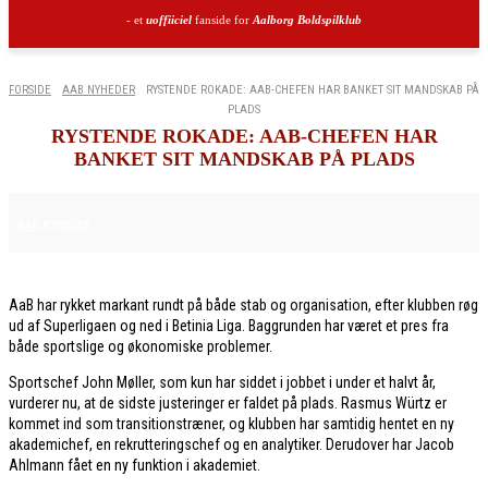
- et
uoffiiciel
fanside for
Aalborg Boldspilklub
FORSIDE
AAB NYHEDER
RYSTENDE ROKADE: AAB-CHEFEN HAR BANKET SIT MANDSKAB PÅ
PLADS
RYSTENDE ROKADE: AAB-CHEFEN HAR
BANKET SIT MANDSKAB PÅ PLADS
11. DECEMBER 2025
AAB NYHEDER
AaB har rykket markant rundt på både stab og organisation, efter klubben røg
ud af Superligaen og ned i Betinia Liga. Baggrunden har været et pres fra
både sportslige og økonomiske problemer.
Sportschef John Møller, som kun har siddet i jobbet i under et halvt år,
vurderer nu, at de sidste justeringer er faldet på plads. Rasmus Würtz er
kommet ind som transitionstræner, og klubben har samtidig hentet en ny
akademichef, en rekrutteringschef og en analytiker. Derudover har Jacob
Ahlmann fået en ny funktion i akademiet.